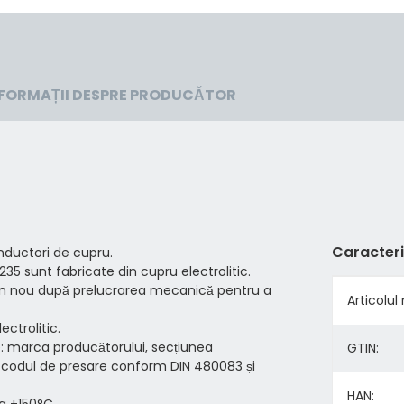
NFORMAȚII DESPRE PRODUCĂTOR
Caracteri
ductori de cupru.
35 sunt fabricate din cupru electrolitic.
in nou după prelucrarea mecanică pentru a
#produc
#produc
Articolul n
ctrolitic.
: marca producătorului, secțiunea
GTIN:
, codul de presare conform DIN 480083 și
HAN:
a +150°C