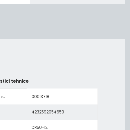
stici tehnice
tDetails.itemInformation#
tDetails.itemValue#
r.:
00013718
4232592054659
DR50-12