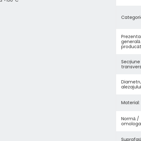
Categori
Prezenta
generală
producăto
Secțiune
transvers
Diametru
alezajului
Material:
Normă /
omologa
Suprafață