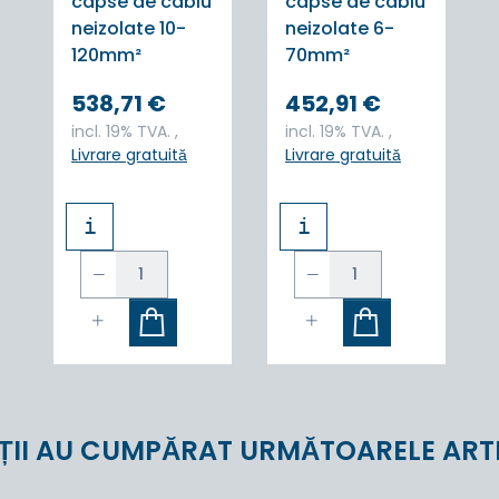
capse de cablu
capse de cablu
neizolate 10-
neizolate 6-
120mm²
70mm²
538,71 €
452,91 €
incl. 19% TVA. ,
incl. 19% TVA. ,
Livrare gratuită
Livrare gratuită
i
i
ȚII AU CUMPĂRAT URMĂTOARELE ART