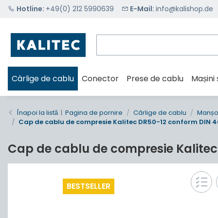
Hotline:
+49(0) 212 5990639
E-Mail:
info@kalishop.de
Cârlige de cablu
Conector
Prese de cablu
Mașini 
Înapoi la listă
Pagina de pornire
Cârlige de cablu
Manșoa
Cap de cablu de compresie Kalitec DR50-12 conform DIN
Cap de cablu de compresie Kalite
BESTSELLER