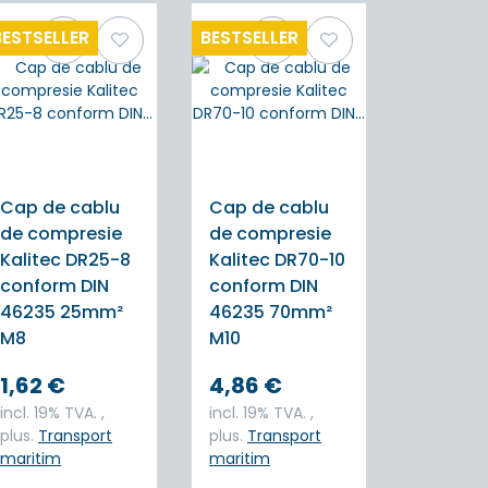
BESTSELLER
BESTSELLER
Cap de cablu
Cap de cablu
de compresie
de compresie
Kalitec DR25-8
Kalitec DR70-10
conform DIN
conform DIN
46235 25mm²
46235 70mm²
M8
M10
1,62 €
4,86 €
incl. 19% TVA. ,
incl. 19% TVA. ,
plus.
Transport
plus.
Transport
maritim
maritim