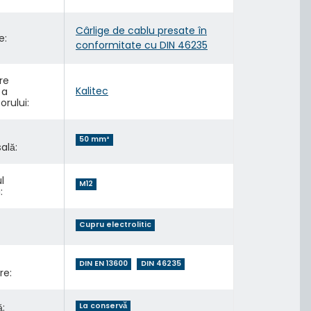
Cârlige de cablu presate în
e:
conformitate cu DIN 46235
re
Kalitec
 a
rului:
50 mm²
ală:
l
M12
:
Cupru electrolitic
DIN EN 13600
DIN 46235
re:
:
La conservă