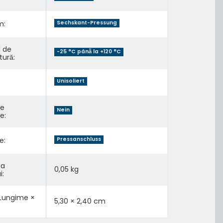
m:
Sechskant-Pressung
l de
-25 °C până la +120 °C
ură:
Unisoliert
de
Nein
e:
e:
Pressanschluss
ea
0,05
kg
i:
 Lungime ×
5,30 × 2,40 cm