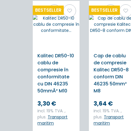
BESTSELLER
BESTSELLER
Kalitec DR50-10
Cap de cablu
cablu de
de compresie
compresie în
Kalitec DR50-8
conformitate
conform DIN
cu DIN 46235
46235 50mm²
50mmÂ² M10
M8
3,30 €
3,64 €
incl. 19% TVA. ,
incl. 19% TVA. ,
plus.
Transport
plus.
Transport
maritim
maritim