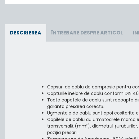
DESCRIEREA
ÎNTREBARE DESPRE ARTICOL
I
Capsuri de cablu de compresie pentru con
Capturile inelare de cablu conform DIN 462
Toate capetele de cablu sunt recoapte d
garanta presarea corectă.
Ugmentele de cablu sunt apoi cositorite ele
Copilele de cablu au următoarele marcaje
transversală (mm²), diametrul șuruburilor
poziția presarii.
Temperatura de funcționare -50°C până l