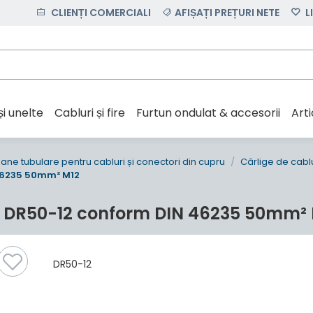
CLIENȚI COMERCIALI
AFIȘAȚI PREȚURI NETE
L
și unelte
Cabluri și fire
Furtun ondulat & accesorii
Art
ne tubulare pentru cabluri și conectori din cupru
Cârlige de cabl
 46235 50mm² M12
c DR50-12 conform DIN 46235 50mm²
DR50-12