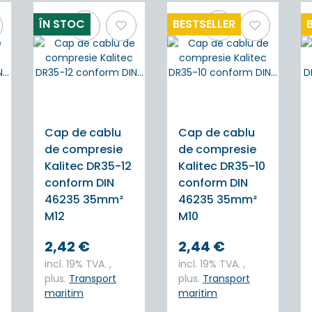
ÎN STOC
BESTSELLER
Cap de cablu
Cap de cablu
de compresie
de compresie
Kalitec DR35-12
Kalitec DR35-10
conform DIN
conform DIN
46235 35mm²
46235 35mm²
M12
M10
2,42 €
2,44 €
incl. 19% TVA. ,
incl. 19% TVA. ,
plus.
Transport
plus.
Transport
maritim
maritim