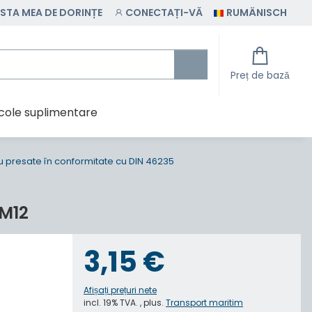
ISTA MEA DE DORINȚE
CONECTAȚI-VĂ
RUMÄNISCH
Preț de bază
icole suplimentare
u presate în conformitate cu DIN 46235
 M12
3,15 €
Afișați prețuri nete
incl. 19% TVA. , plus.
Transport maritim