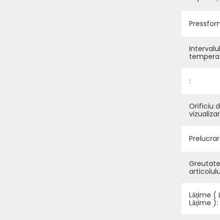
Pressfor
Intervalu
temperat
:
Orificiu 
vizualizar
Prelucrar
Greutat
articolulu
Lățime (
Lățime ):